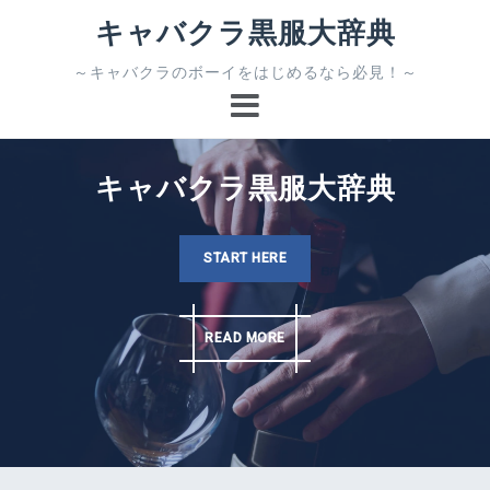
コ
キャバクラ黒服大辞典
ン
テ
～キャバクラのボーイをはじめるなら必見！～
ン
ツ
へ
ス
キャバクラ黒服大辞典
キ
ッ
プ
START HERE
READ MORE