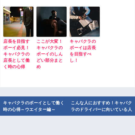
店長を目指す
ここが大変！
キャバクラの
ボーイ必見！
キャバクラの
ボーイは店長
キャバクラの
ボーイのしん
を目指すべ
店長として働
どい部分まと
し！
く時の心得
め
投
キャバクラのボーイとして働く
こんな人におすすめ！キャバク
稿
時の心得～ウエイター編～
ラのドライバーに向いている人
ナ
ビ
ゲ