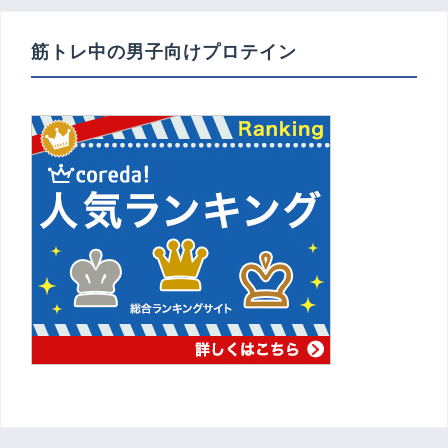
ー
シ
ョ
筋トレ中の男子向けプロテイン
ン