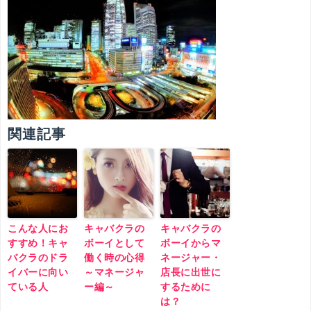
関連記事
こんな人にお
キャバクラの
キャバクラの
すすめ！キャ
ボーイとして
ボーイからマ
バクラのドラ
働く時の心得
ネージャー・
イバーに向い
～マネージャ
店長に出世に
ている人
ー編～
するために
は？