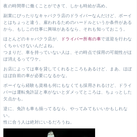
夜の時間帯に働くことができて、しかも時給が高め。
副業にぴったりなキャバクラ店のドライバーなんだけど、ボーイ
とはちょっと違う、雇われるためのハードルというか条件がある
から、もしこの仕事に興味があるなら、それも知っておこう。
ほとんどのキャバクラ店が、
ドライバー所有の車
で送迎を行わな
くちゃいけないんだよね。
つまりだ、車を持っていない人は、その時点で採用の可能性がほ
ぼ消えるってワケ。
お店によっては車を貸してくれるところもあるけど、まあ、ほぼ
ほぼ自前の車が必要になるかな。
ボーイなら経験も資格も何にもなくても採用されるけど、ドライ
バーは運転免許証と車がないとダメってところは、ちょっとした
欠点かも。
逆に、免許も車も揃ってるなら、やってみてもいいかもしれな
い。
性に合う人は絶対にいるだろうね。