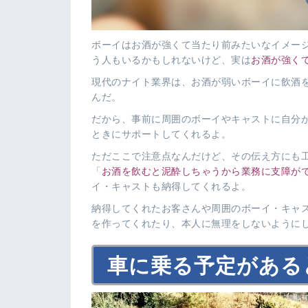
ボーイはお酒が強くて当たり前みたいなイメー
う人もいるかもしれないけど、実は
お酒が強く
現代のナイト業界は、お酒が弱いボーイに飲酒
んだ。
だから、事前に周囲のボーイやキャストに自分
ときにサポートしてくれるよ。
ただここで注意点なんだけど、その伝え方にも
「
お酒を飲むと泥酔しちゃうから業務に支障が
イ・キャストも納得してくれるよ。
納得してくれたお客さんや周囲のボーイ・キャ
を作ってくれたり、本人に無理をしないように
車に乗る予定がある