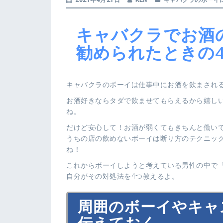
2021年4月21日
KEN
キャバクラのボーイ
キャバクラでお酒
勧められたときの
キャバクラのボーイは仕事中にお酒を飲まされ
お酒好きならタダで飲ませてもらえるから嬉し
ね。
だけど安心して！お酒が弱くてもきちんと働い
うちの店の飲めないボーイは断り方のテクニッ
ね！
これからボーイしようと考えている男性の中で
自分がその対処法を4つ教えるよ。
周囲のボーイやキャ
伝えておく