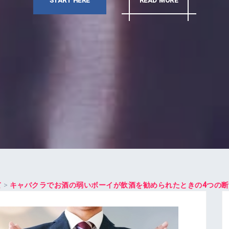
START HERE
READ MORE
て
>
キャバクラでお酒の弱いボーイが飲酒を勧められたときの4つの断