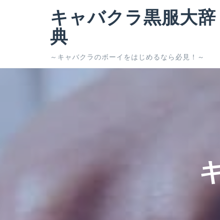
コ
キャバクラ黒服大辞
ン
テ
典
ン
ツ
～キャバクラのボーイをはじめるなら必見！～
へ
ス
キ
ッ
プ