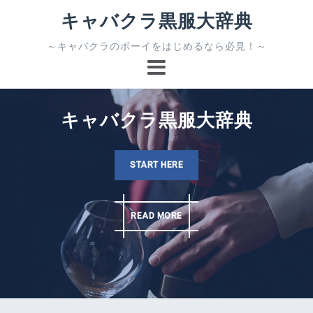
コ
キャバクラ黒服大辞典
ン
テ
～キャバクラのボーイをはじめるなら必見！～
ン
ツ
へ
ス
キャバクラ黒服大辞典
キ
ッ
プ
START HERE
READ MORE